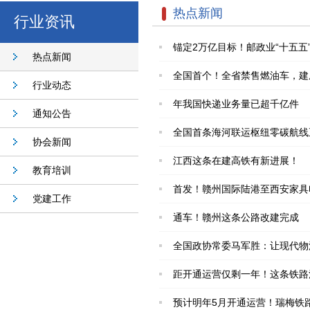
热点新闻
行业资讯
锚定2万亿目标！邮政业“十五
热点新闻
全国首个！全省禁售燃油车，建
行业动态
年我国快递业务量已超千亿件
通知公告
全国首条海河联运枢纽零碳航线
协会新闻
江西这条在建高铁有新进展！
教育培训
首发！赣州国际陆港至西安家具
党建工作
通车！赣州这条公路改建完成
全国政协常委马军胜：让现代物
距开通运营仅剩一年！这条铁路
预计明年5月开通运营！瑞梅铁