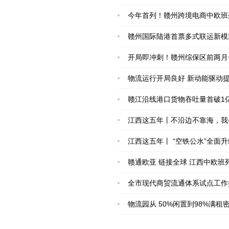
今年首列！赣州跨境电商中欧班
赣州国际陆港首票多式联运新模
开局即冲刺！赣州综保区前两月
物流运行开局良好 新动能驱动提
赣江沿线港口货物吞吐量首破1
江西这五年丨不沿边不靠海，我
江西这五年丨 “空铁公水”全面
赣通欧亚 链接全球 江西中欧
全市现代商贸流通体系试点工作
物流园从 50%闲置到98%满