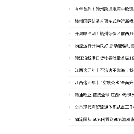
今年首列！赣州跨境电商中欧班
赣州国际陆港首票多式联运新模
开局即冲刺！赣州综保区前两月
物流运行开局良好 新动能驱动提
赣江沿线港口货物吞吐量首破1
江西这五年丨不沿边不靠海，我
江西这五年丨 “空铁公水”全面
赣通欧亚 链接全球 江西中欧
全市现代商贸流通体系试点工作
物流园从 50%闲置到98%满