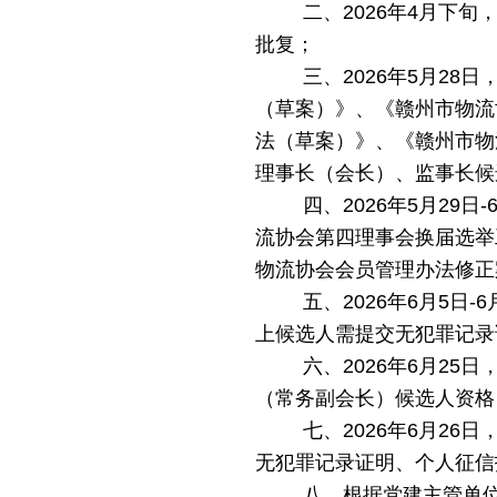
二、2026年4月下
批复；
三、2026年5
月
28
日
（草案）》、《赣州市物流
法（草案）》、《赣州市物
理事长（会长）、监事长
候
四
、
2026年
5月29
日
-
流协会第四理事会换届选举
物流协会会员管理办法修正
五
、
2026年6
月
5
日
-6
上候选人
需提交无犯罪记录
六
、
2026年
6月25
（常务副会长）候选人资格
七、2026年6月2
无犯罪记录证明、个人征信
八、根据党建主管单