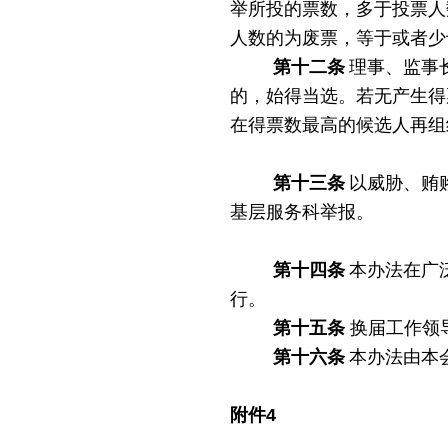
举所投的票数，多于投票人
人数的为废票，等于或者少
第十
二
条
理事、监事
的，始得当选。若无产生得
在得票数最高的候选人再组
第十
三
条
以威胁、贿
基层服务科举报。
第十
四
条
本办法在广
行。
第十
五
条
换届工作领
第十
六
条
本办法由本
附件
4