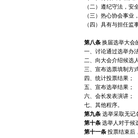
（二）遵纪守法，安
（三）热心协会事业
（四）具有与担任监
第
八
条
换届选举大会
一、讨论通过选举办
二、向大会介绍候选
三、宣布选票填制方
四、统计投票结果；
五、宣布选举结果；
六、会长发表演讲；
七、其他程序。
第
九
条
选举采取无记
第
十
条
选举人对于候
第十
一
条
投票结束后