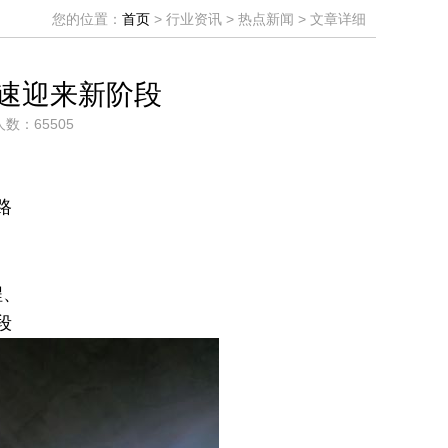
您的位置：
首页
> 行业资讯 > 热点新闻 > 文章详细
高速迎来新阶段
人数：65505
路
程、
段