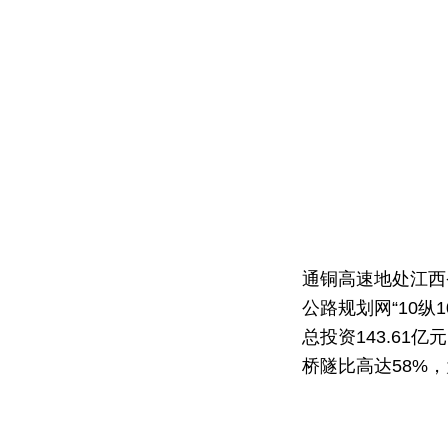
通铜高速
地处江西
公路规划网“10纵
总投资143.61
桥隧比高达58%