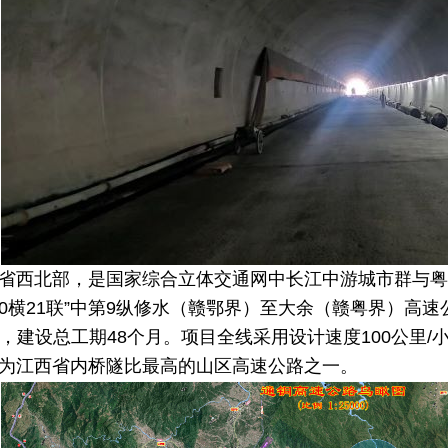
省西北部，是国家综合立体交通网中
长江中游城市群
与粤
10横21联”中第9纵修水（赣鄂界）至大余（赣粤界）高速
亿元，建设总工期48个月。项目全线采用设计速度100公里
，为江西省内桥隧比最高的山区高速公路之一。