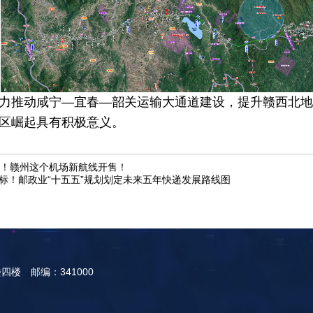
力推动咸宁—宜春—韶关运输大通道建设，提升赣西北地
区崛起具有积极意义。
飞！赣州这个机场新航线开售！
标！邮政业“十五五”规划划定未来五年快递发展路线图
楼 邮编：341000