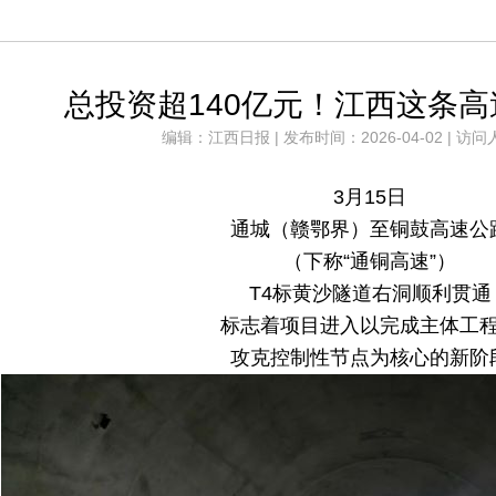
总投资超140亿元！江西这条
编辑：江西日报 | 发布时间：2026-04-02 | 访问
3月15日
通城（赣鄂界）至铜鼓高速公
（下称“通铜高速”）
T4标黄沙隧道右洞顺利贯通
标志着项目进入以完成主体工
攻克控制性节点为核心的新阶