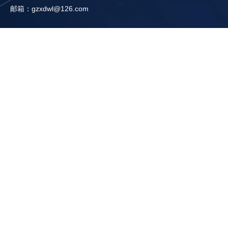
邮箱：gzxdwl@126.com