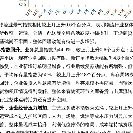
物流业景气指数相比较上月
上升
0.6
个百分点
。表明物流行业整
所收窄，运输、仓储、配送等全链条活跃度小幅提升，下游商贸
基础尚不牢固，整体回暖动能有待进一步增强。
单指数回升。
业务总量指数为
44.9%，较上月上升0.6个百分点
善平缓，现有业务回暖力度有限。新订单指数大幅回升4.8个百
修复，企业新增订单明显增多，行业后续复苏动能有所增强，但
。
平均
库存量指数为50%，较上月
上升
2.8个
百分点。库存周转次
回升，企业备货入库意愿有所增强，库存规模不再缩减。周转次
货物积压情况得到缓解。整体来看物流环节入库备货与出库流转
行业整体运转活力还有提升空间。
升，企业
经营压力增加
。主营业务成本指数为52%，较上月
上升
运营成本进入扩张区间，人力、场地、燃油等成本压力明显加大
善。整体呈现成本抬升、利润低位停滞的格局，成本端持续挤压
升
。资金周转率指数为
45.9%，较上月上升6.3个百分点。说