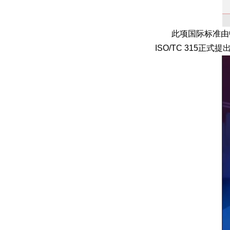
此项国际标准由
ISO/TC 315正