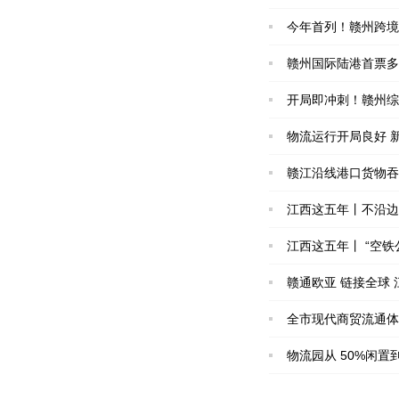
今年首列！赣州跨境
赣州国际陆港首票多
开局即冲刺！赣州综
物流运行开局良好 新
赣江沿线港口货物吞
江西这五年丨不沿边
江西这五年丨 “空
赣通欧亚 链接全球
全市现代商贸流通体
物流园从 50%闲置