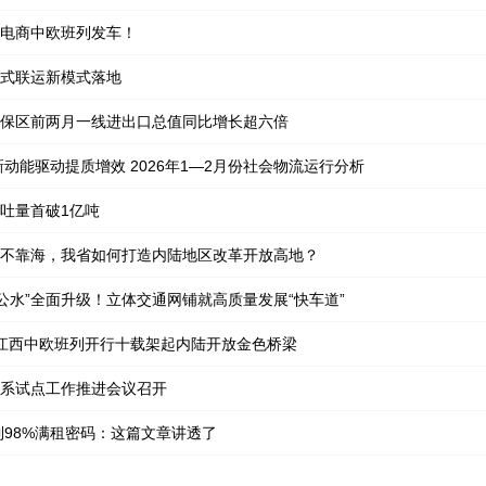
电商中欧班列发车！
式联运新模式落地
保区前两月一线进出口总值同比增长超六倍
动能驱动提质增效 2026年1—2月份社会物流运行分析
吐量首破1亿吨
不靠海，我省如何打造内陆地区改革开放高地？
铁公水”全面升级！立体交通网铺就高质量发展“快车道”
 江西中欧班列开行十载架起内陆开放金色桥梁
系试点工作推进会议召开
到98%满租密码：这篇文章讲透了