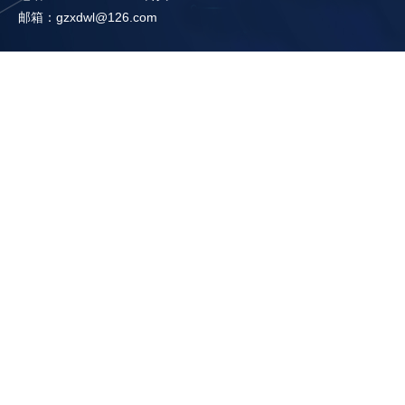
邮箱：gzxdwl@126.com