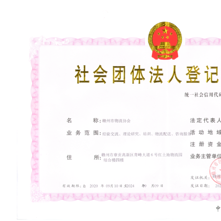
峰大道6号红土地物流园楼四楼