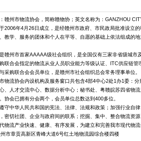
物流协会，简称赣物协；英文名称为：GANZHOU CITY LOGI
006年4月26日成立，是经赣州市政府、市民政局批准设立
、教学、服务的团体和个人在平等、自愿的基础上依法组成的地
州市首家AAAAA级社会组织，是全国仅有三家非省级城市及
购联合会指定的物流从业人员职业能力等级认证、ITC供应链
与采购联合会会员单位，是赣州市社会组织总会常务理事单位。
流协会内设机构及服务窗口共包含4部4中心2处1办1委：分
心、人才交流中心、数据分析中心；秘书处、粤赣皖苏四省物流
。协会已拥有分会两个，会员单位总数达到400多位。
守中华人民共和国的宪法、法律、法规和政策；加强行业自律
，密切社团、企业与政府间的联系；挖掘、集中、整合物流资源
代物流产业快速、健康、有序发展，为建立和完善我市现代物流
州市章贡高新区青峰大道6号红土地物流园综合楼四楼