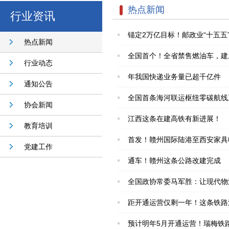
热点新闻
行业资讯
锚定2万亿目标！邮政业“十五
热点新闻
全国首个！全省禁售燃油车，建
行业动态
年我国快递业务量已超千亿件
通知公告
全国首条海河联运枢纽零碳航线
协会新闻
江西这条在建高铁有新进展！
教育培训
首发！赣州国际陆港至西安家具
党建工作
通车！赣州这条公路改建完成
全国政协常委马军胜：让现代物
距开通运营仅剩一年！这条铁路
预计明年5月开通运营！瑞梅铁