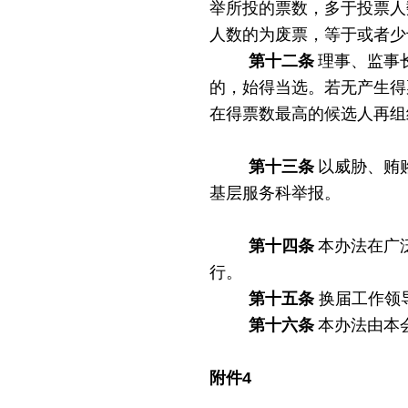
举所投的票数，多于投票人
人数的为废票，等于或者少
第十
二
条
理事、监事
的，始得当选。若无产生得
在得票数最高的候选人再组
第十
三
条
以威胁、贿
基层服务科举报。
第十
四
条
本办法在广
行。
第十
五
条
换届工作领
第十
六
条
本办法由本
附件
4