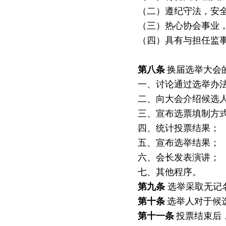
（二）遵纪守法，安
（三）热心协会事业
（四）具有与担任监
第
八
条
换届选举大会
一、讨论通过选举办
二、向大会介绍候选
三、宣布选票填制方
四、统计投票结果；
五、宣布选举结果；
六、会长发表演讲；
七、其他程序。
第
九
条
选举采取无记
第
十
条
选举人对于候
第十
一
条
投票结束后