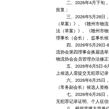
二、2026年4月下
批复；
三、2026年5
月
28
日
（草案）》、《赣州市物流
法（草案）》、《赣州市物
理事长（会长）、监事长
候
四
、
2026年
5月29
日
-
流协会第四理事会换届选举
物流协会会员管理办法修正
五
、
2026年6
月
5
日
-6
上候选人
需提交无犯罪记录
六
、
2026年
6月25
（常务副会长）候选人资格
七、2026年6月2
无犯罪记录证明、个人征信
八、根据党建主管单